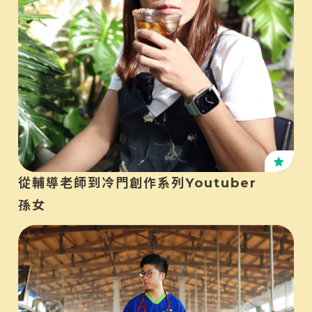
KO
從輔導老師到冷門創作系列Youtuber
孫女