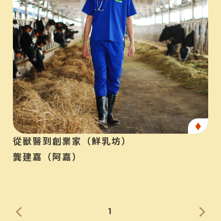
產
從獸醫到創業家（鮮乳坊）
龔建嘉（阿嘉）
1