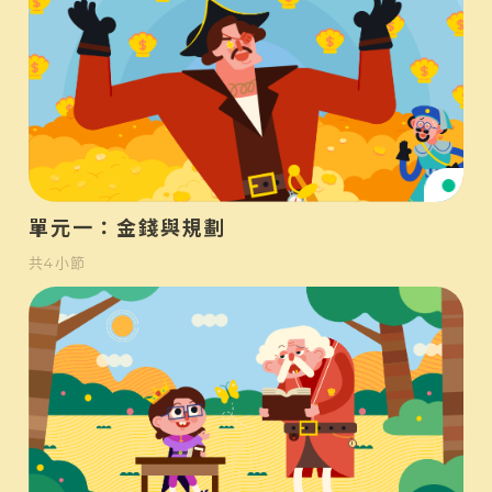
初
單元一：金錢與規劃
共
4
小節