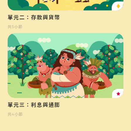
中
單元二：存款與貨幣
共
5
小節
高
單元三：利息與通膨
共
4
小節