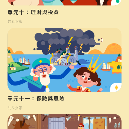
初
單元十：理財與投資
共
3
小節
中
單元十一：保險與風險
共
3
小節