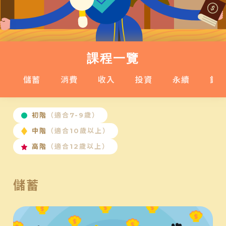
課程一覽
儲蓄
消費
收入
投資
永續
錢
初階
（適合7-9歲）
中階
（適合10歲以上）
高階
（適合12歲以上）
儲蓄