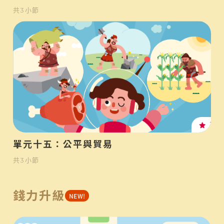
共
3
小節
高
單元十五：公平與貿易
共
3
小節
錢力升級
NEW!