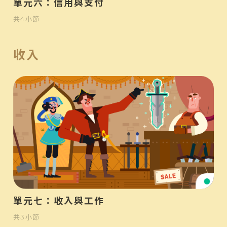
單元六：信用與支付
共
4
小節
收入
初
單元七：收入與工作
共
3
小節