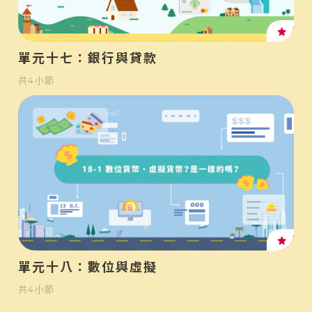
高
單元十七：銀行與貸款
共
4
小節
高
單元十八：數位與虛擬
共
4
小節